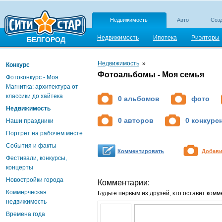
Недвижимость
Авто
Созд
Недвижимость
Ипотека
Риэлторы
БЕЛГОРОД
Недвижимость
»
Конкурс
Фотоальбомы - Моя семья
Фотоконкурс - Моя
Магнитка: архитектура от
классики до хайтека
0 альбомов
фото
Недвижимость
0 авторов
0 конкурс
Наши праздники
Портрет на рабочем месте
События и факты
Комментировать
Добави
Фестивали, конкурсы,
концерты
Новостройки города
Комментарии:
Коммерческая
Будьте первым из друзей, кто оставит комм
недвижимость
Времена года